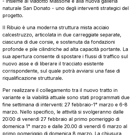
- insieme al viadotto Massone e alla nuova galleria
naturale San Donato - uno degli interventi strategici del
progetto.
AdMoving
spazi, servizi pubblicitari, gestione eventi nelle aree
Il Ribuio è una moderna struttura mista acciaio
di servizio
calcestruzzo, articolata in due carreggiate separate,
ciascuna di due corsie, e sostenuta da fondazioni
profonde e pile cilindriche ad alta capacità portante. La
YouVerse
sua apertura consente di spostare i flussi di traffico sul
servizi amministrativi, generali, gestione immobili
nuovo asse e di liberare il tracciato esistente
corrispondente, sul quale potrà avviarsi una fase di
Giovia
riqualificazione strutturale.
attività di pulizia su piazzali esterni, superfici a verde
e servizi igienici
Per realizzare il collegamento tra il nuovo tratto in
variante e la viabilità attuale sono stati programmati due
fine settimana di interventi: 27 febbraio-1° marzo e 6-8
marzo. Nello specifico, le attività si svolgeranno dalle
Società Italiana per il Traforo del Monte Bianco
20:00 di venerdì 27 febbraio al primo pomeriggio di
S.p.A.
domenica 1° marzo e dalle 20.00 di venerdì 6 marzo al
Km rete: 6
primo pomeriggio di domenica 8 marzo. La chiusura