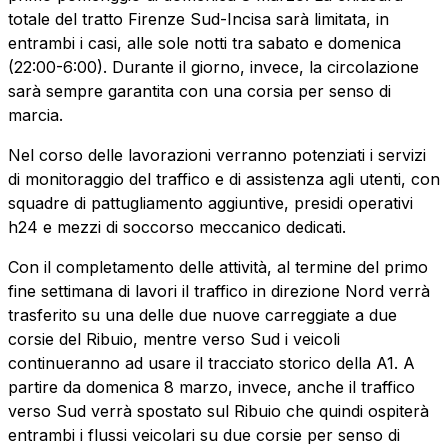
Scadenza concessione: 2050
totale del tratto Firenze Sud-Incisa sarà limitata, in
entrambi i casi, alle sole notti tra sabato e domenica
Raccordo Autostradale Valle d’Aosta S.p.A.
(22:00-6:00). Durante il giorno, invece, la circolazione
Km rete: 32
sarà sempre garantita con una corsia per senso di
Scadenza concessione: 2032
marcia.
Nel corso delle lavorazioni verranno potenziati i servizi
Società Autostrada Tirrenica p.A.
di monitoraggio del traffico e di assistenza agli utenti, con
Km rete: 55
squadre di pattugliamento aggiuntive, presidi operativi
Scadenza concessione: 2028
h24 e mezzi di soccorso meccanico dedicati.
Con il completamento delle attività, al termine del primo
Tangenziale di Napoli S.p.A.
fine settimana di lavori il traffico in direzione Nord verrà
Km rete: 20
trasferito su una delle due nuove carreggiate a due
Scadenza concessione: 2037
corsie del Ribuio, mentre verso Sud i veicoli
continueranno ad usare il tracciato storico della A1. A
partire da domenica 8 marzo, invece, anche il traffico
verso Sud verrà spostato sul Ribuio che quindi ospiterà
entrambi i flussi veicolari su due corsie per senso di