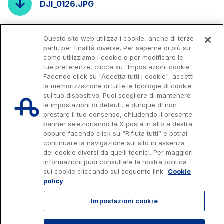
DJI_0126.JPG
Questo sito web utilizza i cookie, anche di terze
parti, per finalità diverse. Per saperne di più su
come utilizziamo i cookie o per modificare le
tue preferenze, clicca su "Impostazioni cookie".
Facendo click su "Accetta tutti i cookie", accetti
la memorizzazione di tutte le tipologie di cookie
sul tuo dispositivo. Puoi scegliere di mantenere
le impostazioni di default, e dunque di non
prestare il tuo consenso, chiudendo il presente
banner selezionando la X posta in alto a destra
oppure facendo click su “Rifiuta tutti” e potrai
continuare la navigazione sul sito in assenza
dei cookie diversi da quelli tecnici. Per maggiori
Capitale sociale € 622.027.000,00 interamente versato
Codice fiscale e n. di iscrizione al Registro delle Imprese di Roma
informazioni puoi consultare la nostra politica
07516911000
sui cookie cliccando sul seguente link
Cookie
C.C.I.A.A. Roma n. 1037417 - P.IVA: 07516911000 - Sede Legale: via A.
policy
Bergamini, 50 - 00159 Roma
Progetto e realizzazione Autostrade per l'Italia © 2026 Autostrade per
Impostazioni cookie
l'Italia Spa, Tutti i diritti riservati
803.111
info@autostrade.it