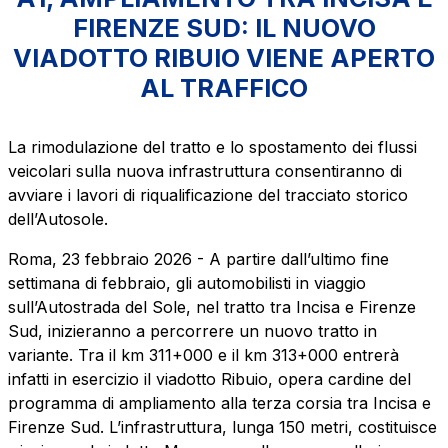
Il gruppo
FIRENZE SUD: IL NUOVO
VIADOTTO RIBUIO VIENE APERTO
AL TRAFFICO
Scopri la nostra App
Movyon
L'operatore tecnologico per l'integrazione di
Inquadra il QR Code con la fotocamera del tuo
soluzioni di Intelligent Transport Systems
La rimodulazione del tratto e lo spostamento dei flussi
cellulare per scaricare l’App
veicolari sulla nuova infrastruttura consentiranno di
Tecne
avviare i lavori di riqualificazione del tracciato storico
La società di ingegneria del gruppo Autostrade per
dell’Autosole.
l’Italia
Roma, 23 febbraio 2026 - A partire dall’ultimo fine
settimana di febbraio, gli automobilisti in viaggio
Amplia
sull’Autostrada del Sole, nel tratto tra Incisa e Firenze
Vai alla pagina
Società leader in Italia nella realizzazione di
Sud, inizieranno a percorrere un nuovo tratto in
infrastrutture complesse
variante. Tra il km 311+000 e il km 313+000 entrerà
infatti in esercizio il viadotto Ribuio, opera cardine del
Elgea
programma di ampliamento alla terza corsia tra Incisa e
Produzione e vendita di energia da fonti rinnovabili
Firenze Sud. L’infrastruttura, lunga 150 metri, costituisce