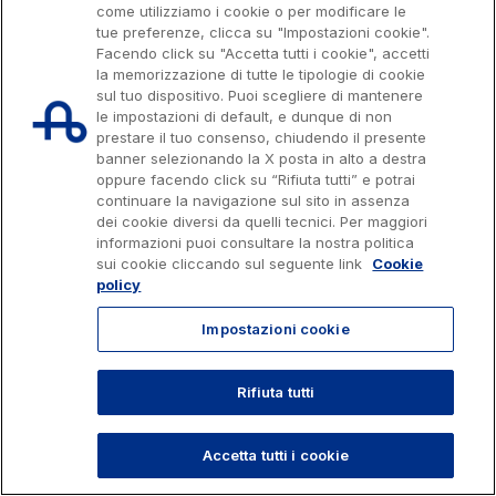
l'Italia Spa, Tutti i diritti riservati
come utilizziamo i cookie o per modificare le
Sostenibilità
tue preferenze, clicca su "Impostazioni cookie".
803.111
info@autostrade.it
Media
Facendo click su "Accetta tutti i cookie", accetti
la memorizzazione di tutte le tipologie di cookie
Servizi al cliente
sul tuo dispositivo. Puoi scegliere di mantenere
Privacy
Cookies
Accessibilità
Whistleblowing
Lavora con noi
le impostazioni di default, e dunque di non
Contratti e fornitori
prestare il tuo consenso, chiudendo il presente
banner selezionando la X posta in alto a destra
oppure facendo click su “Rifiuta tutti” e potrai
continuare la navigazione sul sito in assenza
Il gruppo
dei cookie diversi da quelli tecnici. Per maggiori
informazioni puoi consultare la nostra politica
sui cookie cliccando sul seguente link
Cookie
policy
Scopri la nostra App
Movyon
L'operatore tecnologico per l'integrazione di
Impostazioni cookie
Inquadra il QR Code con la fotocamera del tuo
soluzioni di Intelligent Transport Systems
cellulare per scaricare l’App
Rifiuta tutti
TORNA SU
Tecne
La società di ingegneria del gruppo Autostrade per
Accetta tutti i cookie
l’Italia