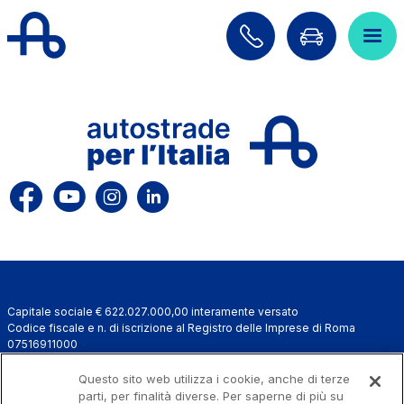
Salta al contenuto principale
Salta al menu principale
Cerca sul sito
ITA
ENG
Chi siamo
Rete
Lavora con noi
Capitale sociale € 622.027.000,00 interamente versato
Info Viabilità
Codice fiscale e n. di iscrizione al Registro delle Imprese di Roma
07516911000
Investor Relations
C.C.I.A.A. Roma n. 1037417 - P.IVA: 07516911000 - Sede Legale: via A.
Bergamini, 50 - 00159 Roma
Questo sito web utilizza i cookie, anche di terze
Tecnologie e Sicurezza
Progetto e realizzazione Autostrade per l'Italia © 2026 Autostrade per
parti, per finalità diverse. Per saperne di più su