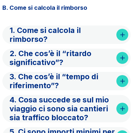
B. Come si calcola il rimborso
Società Italiana per il Traforo del Monte Bianco
S.p.A.
Km rete: 6
1. Come si calcola il
Scadenza concessione: 2050
rimborso?
Raccordo Autostradale Valle d’Aosta S.p.A.
2. Che cos’è il “ritardo
Km rete: 32
significativo”?
Scadenza concessione: 2032
3. Che cos’è il “tempo di
Società Autostrada Tirrenica p.A.
riferimento”?
Km rete: 55
Scadenza concessione: 2028
4. Cosa succede se sul mio
viaggio ci sono sia cantieri
Tangenziale di Napoli S.p.A.
sia traffico bloccato?
Km rete: 20
Scadenza concessione: 2037
5. Ci sono importi minimi per