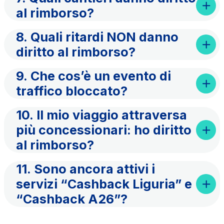
infrastrutture complesse
al rimborso?
Elgea
8. Quali ritardi NON danno
Produzione e vendita di energia da fonti rinnovabili
diritto al rimborso?
9. Che cos’è un evento di
AdMoving
traffico bloccato?
spazi, servizi pubblicitari, gestione eventi nelle aree
di servizio
10. Il mio viaggio attraversa
più concessionari: ho diritto
YouVerse
al rimborso?
servizi amministrativi, generali, gestione immobili
11. Sono ancora attivi i
Giovia
servizi “Cashback Liguria” e
attività di pulizia su piazzali esterni, superfici a verde
“Cashback A26”?
e servizi igienici