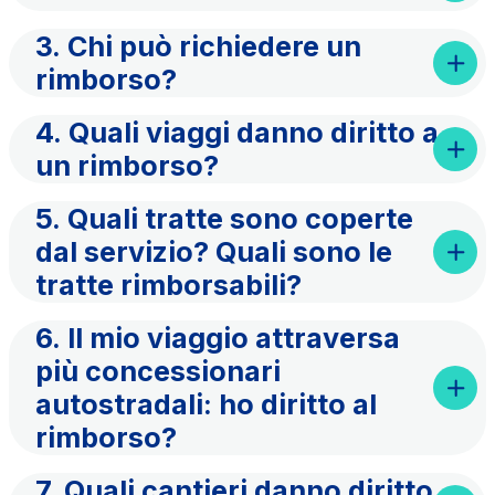
Servizi al cliente
3. Chi può richiedere un
Contratti e fornitori
rimborso?
4. Quali viaggi danno diritto a
Il gruppo
un rimborso?
Scopri la nostra App
5. Quali tratte sono coperte
Movyon
L'operatore tecnologico per l'integrazione di
dal servizio? Quali sono le
Inquadra il QR Code con la fotocamera del tuo
soluzioni di Intelligent Transport Systems
tratte rimborsabili?
cellulare per scaricare l’App
Tecne
6. Il mio viaggio attraversa
La società di ingegneria del gruppo Autostrade per
più concessionari
l’Italia
autostradali: ho diritto al
rimborso?
Amplia
Vai alla pagina
Società leader in Italia nella realizzazione di
7. Quali cantieri danno diritto