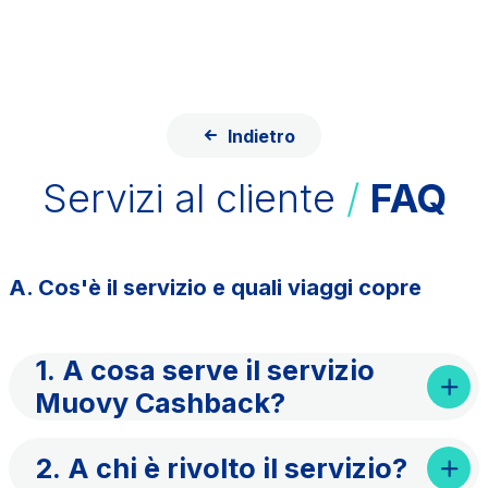
Salta al contenuto principale
Salta al menu principale
Cerca sul sito
ITA
ENG
Indietro
Chi siamo
Servizi al cliente
/
FAQ
Rete
Lavora con noi
A. Cos'è il servizio e quali viaggi copre
Info Viabilità
Investor Relations
1. A cosa serve il servizio
Tecnologie e Sicurezza
Muovy Cashback?
Sostenibilità
Media
2. A chi è rivolto il servizio?