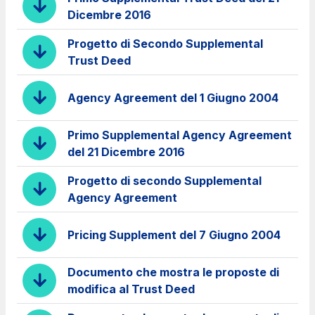
infrastrutture complesse
Dicembre 2016
Elgea
Progetto di Secondo Supplemental
Produzione e vendita di energia da fonti rinnovabili
Trust Deed
Agency Agreement del 1 Giugno 2004
AdMoving
Primo Supplemental Agency Agreement
spazi, servizi pubblicitari, gestione eventi nelle aree
del 21 Dicembre 2016
di servizio
Progetto di secondo Supplemental
YouVerse
Agency Agreement
servizi amministrativi, generali, gestione immobili
Pricing Supplement del 7 Giugno 2004
Giovia
attività di pulizia su piazzali esterni, superfici a verde
Documento che mostra le proposte di
e servizi igienici
modifica al Trust Deed