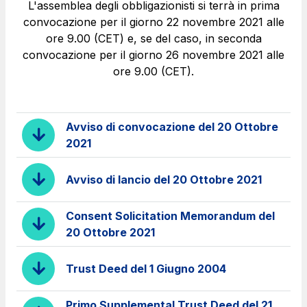
Servizi al cliente
L'assemblea degli obbligazionisti si terrà in prima
convocazione per il giorno 22 novembre 2021 alle
Contratti e fornitori
ore 9.00 (CET) e, se del caso, in seconda
convocazione per il giorno 26 novembre 2021 alle
ore 9.00 (CET).
Il gruppo
Avviso di convocazione del 20 Ottobre
Scopri la nostra App
Movyon
2021
L'operatore tecnologico per l'integrazione di
Inquadra il QR Code con la fotocamera del tuo
soluzioni di Intelligent Transport Systems
Avviso di lancio del 20 Ottobre 2021
cellulare per scaricare l’App
Tecne
Consent Solicitation Memorandum del
La società di ingegneria del gruppo Autostrade per
20 Ottobre 2021
l’Italia
Trust Deed del 1 Giugno 2004
Amplia
Vai alla pagina
Società leader in Italia nella realizzazione di
Primo Supplemental Trust Deed del 21