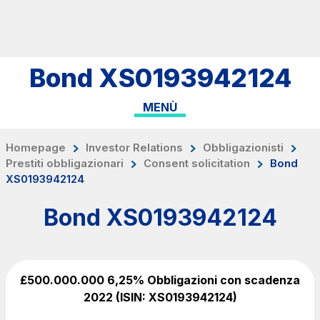
Salta al contenuto principale
Salta al menu principale
Cerca sul sito
Bond XS0193942124
ITA
ENG
MENÙ
Chi siamo
Rete
Homepage
Investor Relations
Obbligazionisti
Prestiti obbligazionari
Consent solicitation
Bond
Lavora con noi
XS0193942124
Info Viabilità
Bond XS0193942124
Investor Relations
Tecnologie e Sicurezza
Sostenibilità
£500.000.000 6,25% Obbligazioni con scadenza
2022 (ISIN: XS0193942124)
Media