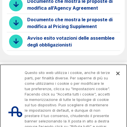
Documento che mostra le proposte di
modifica all’Agency Agreement
Società Italiana per il Traforo del Monte Bianco
S.p.A.
Documento che mostra le proposte di
Km rete: 6
modifica al Pricing Supplement
Scadenza concessione: 2050
Avviso esito votazioni delle assemblee
degli obbligazionisti
Raccordo Autostradale Valle d’Aosta S.p.A.
Km rete: 32
Scadenza concessione: 2032
Questo sito web utilizza i cookie, anche di terze
Società Autostrada Tirrenica p.A.
parti, per finalità diverse. Per saperne di più su
come utilizziamo i cookie o per modificare le
Km rete: 55
tue preferenze, clicca su "Impostazioni cookie".
Scadenza concessione: 2028
Facendo click su "Accetta tutti i cookie", accetti
la memorizzazione di tutte le tipologie di cookie
sul tuo dispositivo. Puoi scegliere di mantenere
Tangenziale di Napoli S.p.A.
le impostazioni di default, e dunque di non
Km rete: 20
prestare il tuo consenso, chiudendo il presente
Scadenza concessione: 2037
banner selezionando la X posta in alto a destra
oppure facendo click su “Rifiuta tutti” e potrai