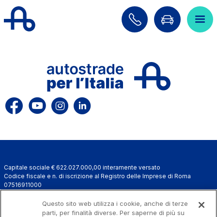
Salta al contenuto principale
Salta al menu principale
Cerca sul sito
ITA
ENG
Chi siamo
Rete
Lavora con noi
Capitale sociale € 622.027.000,00 interamente versato
Info Viabilità
Codice fiscale e n. di iscrizione al Registro delle Imprese di Roma
07516911000
Investor Relations
C.C.I.A.A. Roma n. 1037417 - P.IVA: 07516911000 - Sede Legale: via A.
Bergamini, 50 - 00159 Roma
Questo sito web utilizza i cookie, anche di terze
Tecnologie e Sicurezza
Progetto e realizzazione Autostrade per l'Italia © 2026 Autostrade per
parti, per finalità diverse. Per saperne di più su