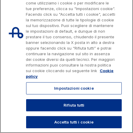
l'Italia Spa, Tutti i diritti riservati
come utilizziamo i cookie o per modificare le
Sostenibilità
tue preferenze, clicca su "Impostazioni cookie".
803.111
info@autostrade.it
Media
Facendo click su "Accetta tutti i cookie", accetti
la memorizzazione di tutte le tipologie di cookie
Servizi al cliente
sul tuo dispositivo. Puoi scegliere di mantenere
Privacy
Cookies
Accessibilità
Whistleblowing
Lavora con noi
le impostazioni di default, e dunque di non
Contratti e fornitori
prestare il tuo consenso, chiudendo il presente
banner selezionando la X posta in alto a destra
oppure facendo click su “Rifiuta tutti” e potrai
continuare la navigazione sul sito in assenza
Il gruppo
dei cookie diversi da quelli tecnici. Per maggiori
informazioni puoi consultare la nostra politica
sui cookie cliccando sul seguente link
Cookie
policy
Scopri la nostra App
Movyon
L'operatore tecnologico per l'integrazione di
Impostazioni cookie
Inquadra il QR Code con la fotocamera del tuo
soluzioni di Intelligent Transport Systems
cellulare per scaricare l’App
Rifiuta tutti
TORNA SU
Tecne
La società di ingegneria del gruppo Autostrade per
Accetta tutti i cookie
l’Italia