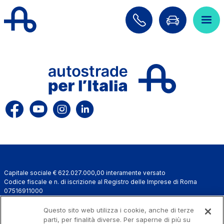
Salta al contenuto principale
Salta al menu principale
Cerca sul sito
ITA
ENG
Chi siamo
Rete
Lavora con noi
Capitale sociale € 622.027.000,00 interamente versato
Info Viabilità
Codice fiscale e n. di iscrizione al Registro delle Imprese di Roma
07516911000
Investor Relations
C.C.I.A.A. Roma n. 1037417 - P.IVA: 07516911000 - Sede Legale: via A.
Bergamini, 50 - 00159 Roma
Questo sito web utilizza i cookie, anche di terze
Tecnologie e Sicurezza
Progetto e realizzazione Autostrade per l'Italia © 2026 Autostrade per
parti, per finalità diverse. Per saperne di più su