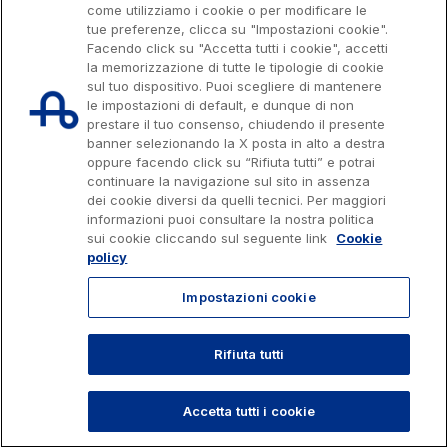
l'Italia Spa, Tutti i diritti riservati
come utilizziamo i cookie o per modificare le
Sostenibilità
tue preferenze, clicca su "Impostazioni cookie".
803.111
info@autostrade.it
Media
Facendo click su "Accetta tutti i cookie", accetti
la memorizzazione di tutte le tipologie di cookie
Servizi al cliente
sul tuo dispositivo. Puoi scegliere di mantenere
Privacy
Cookies
Accessibilità
Whistleblowing
Lavora con noi
le impostazioni di default, e dunque di non
Contratti e fornitori
prestare il tuo consenso, chiudendo il presente
banner selezionando la X posta in alto a destra
oppure facendo click su “Rifiuta tutti” e potrai
continuare la navigazione sul sito in assenza
Il gruppo
dei cookie diversi da quelli tecnici. Per maggiori
informazioni puoi consultare la nostra politica
sui cookie cliccando sul seguente link
Cookie
policy
Scopri la nostra App
Movyon
L'operatore tecnologico per l'integrazione di
Impostazioni cookie
Inquadra il QR Code con la fotocamera del tuo
soluzioni di Intelligent Transport Systems
cellulare per scaricare l’App
Rifiuta tutti
TORNA SU
Tecne
La società di ingegneria del gruppo Autostrade per
Accetta tutti i cookie
l’Italia