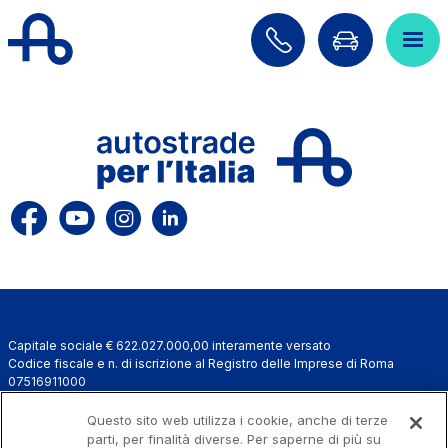
Salta al contenuto principale
Salta al menu principale
Cerca sul sito
ITA
ENG
Chi siamo
Rete
Lavora con noi
Capitale sociale € 622.027.000,00 interamente versato
Info Viabilità
Codice fiscale e n. di iscrizione al Registro delle Imprese di Roma
07516911000
Investor Relations
C.C.I.A.A. Roma n. 1037417 - P.IVA: 07516911000 - Sede Legale: via A.
Bergamini, 50 - 00159 Roma
Questo sito web utilizza i cookie, anche di terze
Tecnologie e Sicurezza
Progetto e realizzazione Autostrade per l'Italia © 2026 Autostrade per
parti, per finalità diverse. Per saperne di più su