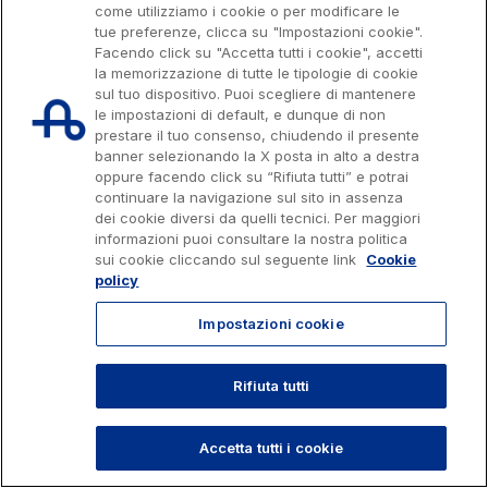
l'Italia Spa, Tutti i diritti riservati
come utilizziamo i cookie o per modificare le
Sostenibilità
tue preferenze, clicca su "Impostazioni cookie".
803.111
info@autostrade.it
Media
Facendo click su "Accetta tutti i cookie", accetti
la memorizzazione di tutte le tipologie di cookie
Servizi al cliente
sul tuo dispositivo. Puoi scegliere di mantenere
Privacy
Cookies
Accessibilità
Whistleblowing
Lavora con noi
le impostazioni di default, e dunque di non
Contratti e fornitori
prestare il tuo consenso, chiudendo il presente
banner selezionando la X posta in alto a destra
oppure facendo click su “Rifiuta tutti” e potrai
continuare la navigazione sul sito in assenza
Il gruppo
dei cookie diversi da quelli tecnici. Per maggiori
informazioni puoi consultare la nostra politica
sui cookie cliccando sul seguente link
Cookie
policy
Scopri la nostra App
Movyon
L'operatore tecnologico per l'integrazione di
Impostazioni cookie
Inquadra il QR Code con la fotocamera del tuo
soluzioni di Intelligent Transport Systems
cellulare per scaricare l’App
Rifiuta tutti
TORNA SU
Tecne
La società di ingegneria del gruppo Autostrade per
Accetta tutti i cookie
l’Italia