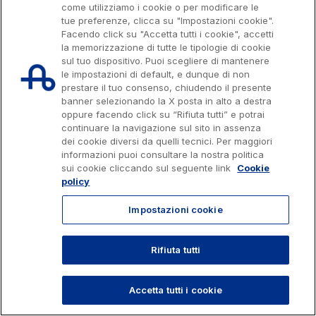
l'Italia Spa, Tutti i diritti riservati
come utilizziamo i cookie o per modificare le
Sostenibilità
tue preferenze, clicca su "Impostazioni cookie".
803.111
info@autostrade.it
Media
Facendo click su "Accetta tutti i cookie", accetti
la memorizzazione di tutte le tipologie di cookie
Servizi al cliente
sul tuo dispositivo. Puoi scegliere di mantenere
Privacy
Cookies
Accessibilità
Whistleblowing
Lavora con noi
le impostazioni di default, e dunque di non
Contratti e fornitori
prestare il tuo consenso, chiudendo il presente
banner selezionando la X posta in alto a destra
oppure facendo click su “Rifiuta tutti” e potrai
continuare la navigazione sul sito in assenza
Il gruppo
dei cookie diversi da quelli tecnici. Per maggiori
informazioni puoi consultare la nostra politica
sui cookie cliccando sul seguente link
Cookie
policy
Scopri la nostra App
Movyon
L'operatore tecnologico per l'integrazione di
Impostazioni cookie
Inquadra il QR Code con la fotocamera del tuo
soluzioni di Intelligent Transport Systems
cellulare per scaricare l’App
Rifiuta tutti
TORNA SU
Tecne
La società di ingegneria del gruppo Autostrade per
Accetta tutti i cookie
l’Italia