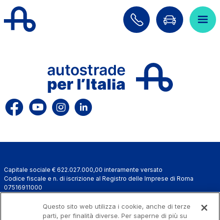
Salta al contenuto principale
Salta al menu principale
Cerca sul sito
ITA
ENG
Chi siamo
Rete
Lavora con noi
Capitale sociale € 622.027.000,00 interamente versato
Info Viabilità
Codice fiscale e n. di iscrizione al Registro delle Imprese di Roma
07516911000
Investor Relations
C.C.I.A.A. Roma n. 1037417 - P.IVA: 07516911000 - Sede Legale: via A.
Bergamini, 50 - 00159 Roma
Questo sito web utilizza i cookie, anche di terze
Tecnologie e Sicurezza
Progetto e realizzazione Autostrade per l'Italia © 2026 Autostrade per
parti, per finalità diverse. Per saperne di più su